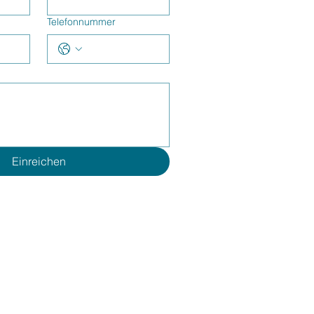
Telefonnummer
Einreichen
7 78 17
36 96 26
schland.de